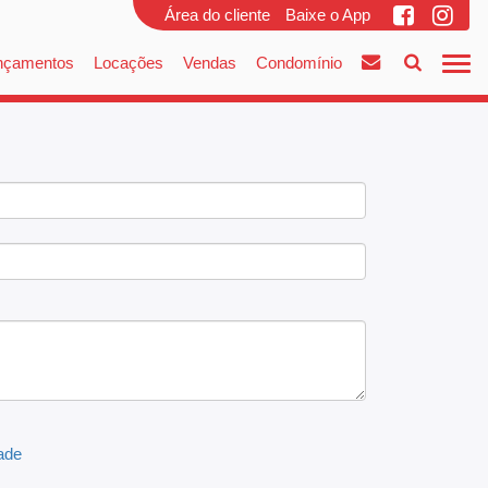
Área do cliente
Baixe o App
nçamentos
Locações
Vendas
Condomínio
dade