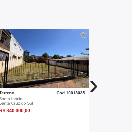
›
Terreno
Cód 10013035
Terreno
Santo Inácio
Belvedere
Santa Cruz do Sul
Santa Cruz 
R$ 340.000,00
R$ 248.000
455,00 m²