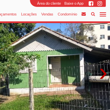
Área do cliente
Baixe o App
nçamentos
Locações
Vendas
Condomínio
›