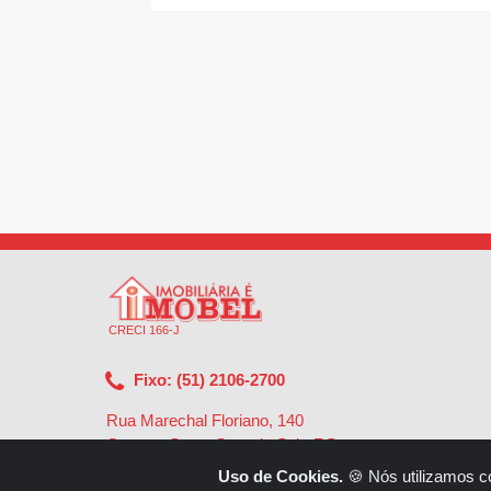
CRECI 166-J
Fixo: (51) 2106-2700
Rua Marechal Floriano, 140
Centro - Santa Cruz do Sul - RS
-
96810-002
Uso de Cookies.
🍪 Nós utilizamos c