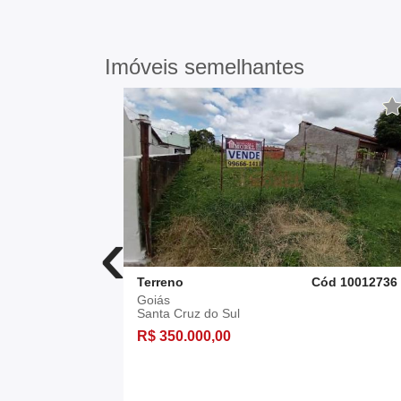
Imóveis semelhantes
‹
d 10011726
Terreno
Cód 10012736
Goiás
Santa Cruz do Sul
R$ 350.000,00