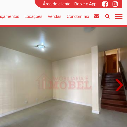
Área do cliente
Baixe o App
nçamentos
Locações
Vendas
Condomínio
›