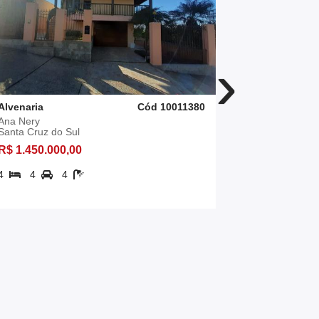
›
Alvenaria
Cód 10011380
Alvenaria
Ana Nery
Centro
Santa Cruz do Sul
Santa Cruz 
R$ 1.450.000,00
R$ 848.000
4
4
4
3
1