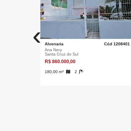
‹
d 10013111
Alvenaria
Cód 1208401
Ana Nery
Santa Cruz do Sul
R$ 860.000,00
180,00 m²
2