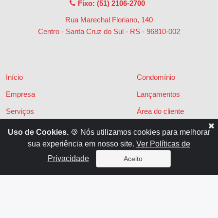
Fixo: (51) 2106-2700
Rua Marechal Floriano, 140
Centro - Santa Cruz do Sul - RS
-
96810-002
Início
Condomínio
Empresa
Lançamentos
Serviços
Área do cliente
Financiamentos
Políticas de privacidade
Uso de Cookies.
🍪 Nós utilizamos cookies para melhorar
sua experiência em nosso site.
Ver Políticas de
Locações
Contato
Privacidade
Aceito
Vendas
x