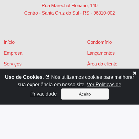
Rua Marechal Floriano, 140
Centro - Santa Cruz do Sul - RS
-
96810-002
Início
Condomínio
Empresa
Lançamentos
Serviços
Área do cliente
Financiamentos
Políticas de privacidade
Uso de Cookies.
🍪 Nós utilizamos cookies para melhorar
sua experiência em nosso site.
Ver Políticas de
Locações
Contato
Privacidade
Aceito
Vendas
x
Sistema para Gestão Imobiliária