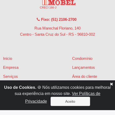
CRECI 166-J
Fixo: (51) 2106-2700
Rua Marechal Floriano, 140
Centro - Santa Cruz do Sul - RS
-
96810-002
Início
Condomínio
Empresa
Lançamentos
Serviços
Área do cliente
Financiamentos
Políticas de privacidade
Uso de Cookies.
🍪 Nós utilizamos cookies para melhorar
sua experiência em nosso site.
Ver Políticas de
Locações
Contato
Privacidade
Aceito
Vendas