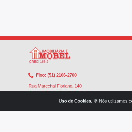
CRECI 166-J
Fixo: (51) 2106-2700
Rua Marechal Floriano, 140
Centro - Santa Cruz do Sul - RS
-
96810-002
Uso de Cookies.
🍪 Nós utilizamos c