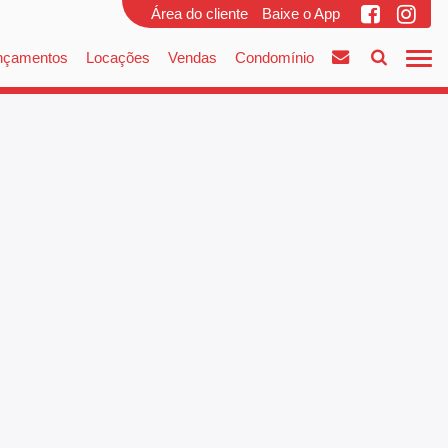
Área do cliente
Baixe o App
nçamentos
Locações
Vendas
Condomínio