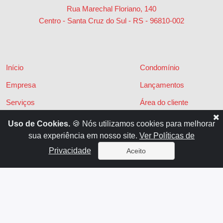
Rua Marechal Floriano, 140
Centro - Santa Cruz do Sul - RS
-
96810-002
Início
Condomínio
Empresa
Lançamentos
Serviços
Área do cliente
Financiamentos
Políticas de privacidade
Uso de Cookies.
🍪 Nós utilizamos cookies para melhorar
sua experiência em nosso site.
Ver Políticas de
Locações
Contato
Privacidade
Aceito
Vendas
x
Sistema para Gestão Imobiliária