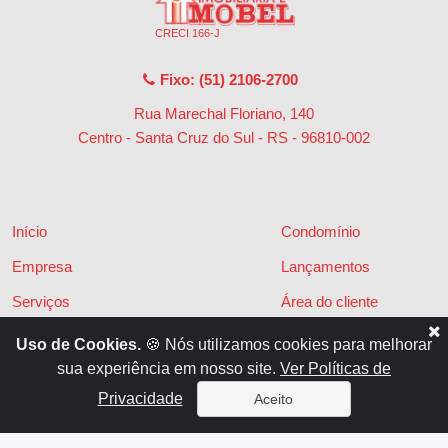
CRECI 166-J
Fixo: (51) 2106-2700
Rua Marechal Floriano, 140
Centro - Santa Cruz do Sul - RS
-
96810-002
Início
Condomínio
Empresa
Lançamentos
Serviços
Área do cliente
Financiamentos
Políticas de privacidade
Uso de Cookies.
🍪 Nós utilizamos cookies para melhorar
sua experiência em nosso site.
Ver Políticas de
Locações
Contato
Privacidade
Aceito
Vendas