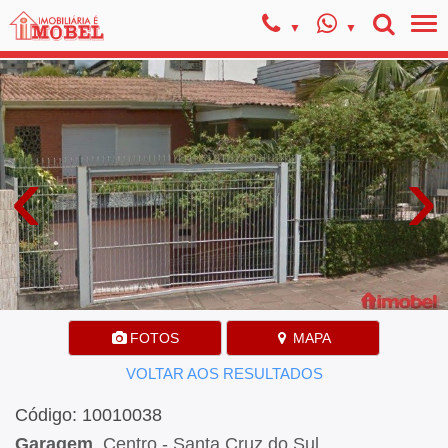
‹
›
FOTOS
MAPA
VOLTAR AOS RESULTADOS
Código: 10010038
Garagem
, Centro - Santa Cruz do Sul