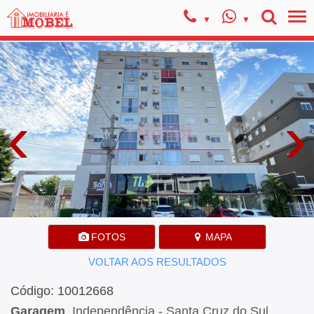
‹
›
FOTOS
MAPA
VOLTAR AOS RESULTADOS
Código: 10012668
Garagem
, Independência - Santa Cruz do Sul