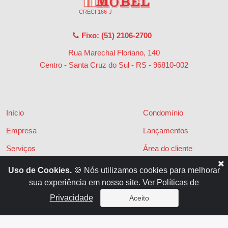
CRECI 166-J
Fixo: (51) 2106-2700
Rua Marechal Floriano, 140
Centro - Santa Cruz do Sul - RS
-
96810-002
Início
Condomínio
Empresa
Lançamentos
Serviços
Área do cliente
Financiamentos
Políticas de privacidade
Uso de Cookies.
🍪 Nós utilizamos cookies para melhorar
sua experiência em nosso site.
Ver Políticas de
Locações
Contato
Privacidade
Aceito
Vendas