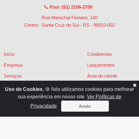
Fixo: (51) 2106-2700
Rua Marechal Floriano, 140
Centro - Santa Cruz do Sul - RS
-
96810-002
Início
Condomínio
Empresa
Lançamentos
Serviços
Área do cliente
Financiamentos
Políticas de privacidade
Uso de Cookies.
🍪 Nós utilizamos cookies para melhorar
sua experiência em nosso site.
Ver Políticas de
Locações
Contato
Privacidade
Aceito
Vendas
x