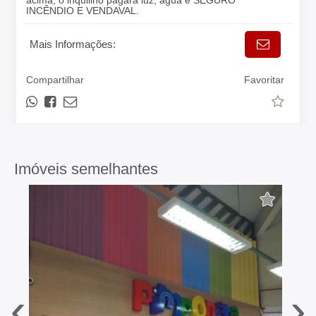
acima, o inquilino pagará luz, água e SEGURO
INCÊNDIO E VENDAVAL.
Mais Informações:
Compartilhar
Favoritar
Imóveis semelhantes
‹
›