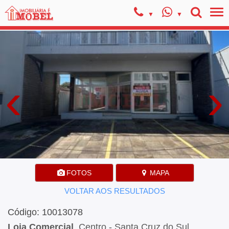
‹
›
FOTOS
MAPA
VOLTAR AOS RESULTADOS
Código: 10013078
Loja Comercial
, Centro - Santa Cruz do Sul