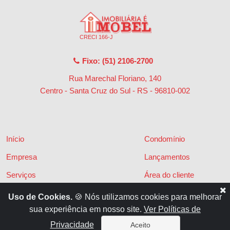
CRECI 166-J
Fixo: (51) 2106-2700
Rua Marechal Floriano, 140
Centro - Santa Cruz do Sul - RS
-
96810-002
Início
Condomínio
Empresa
Lançamentos
Serviços
Área do cliente
Financiamentos
Políticas de privacidade
Uso de Cookies.
🍪 Nós utilizamos cookies para melhorar
sua experiência em nosso site.
Ver Políticas de
Locações
Contato
Privacidade
Aceito
Vendas