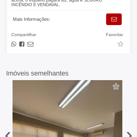
acima, o inquilino pagará luz, água e SEGURO
INCÊNDIO E VENDAVAL.
Mais Informações:
Compartilhar
Favoritar
Imóveis semelhantes
‹
›