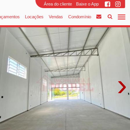
Área do cliente
Baixe o App
nçamentos
Locações
Vendas
Condomínio
›