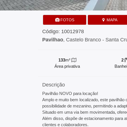
FOTOS
MAPA
Código: 10012978
Pavilhao
, Castelo Branco - Santa Cr
133
m²
2
Área privativa
Banhei
Descrição
Pavilhão NOVO para locação!
Amplo e muito bem localizado, este pavilhão
possibilidade de mezanino, permitindo a adap
Situado em uma via bem movimentada, oferece 
Além disso, dispõe de estacionamento para at
clientes e colaboradores.