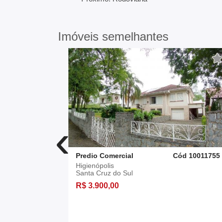
Imóveis semelhantes
‹
ód 2411203
Predio Comercial
Cód 10011755
Higienópolis
Santa Cruz do Sul
R$ 3.900,00