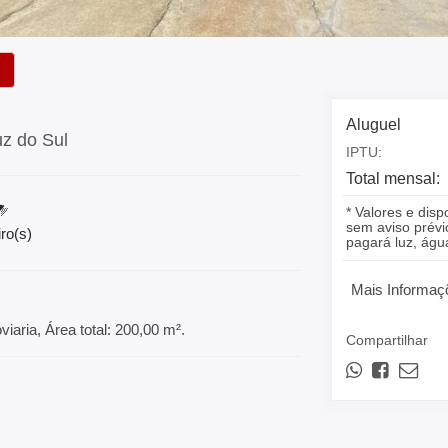
Aluguel
uz do Sul
IPTU:
Total mensal:
* Valores e disp
sem aviso prévio
ro(s)
pagará luz, á
Mais Informaç
aria, Área total: 200,00 m².
Compartilhar