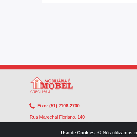
CRECI 166-J
Fixo: (51) 2106-2700
Rua Marechal Floriano, 140
Centro - Santa Cruz do Sul - RS
-
96810-002
Uso de Cookies.
🍪 Nós utilizamos c