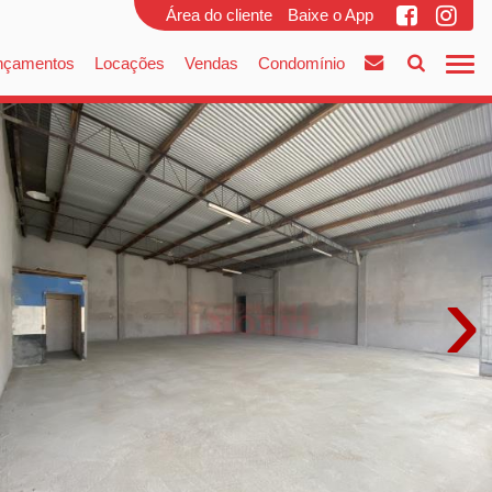
Área do cliente
Baixe o App
nçamentos
Locações
Vendas
Condomínio
›