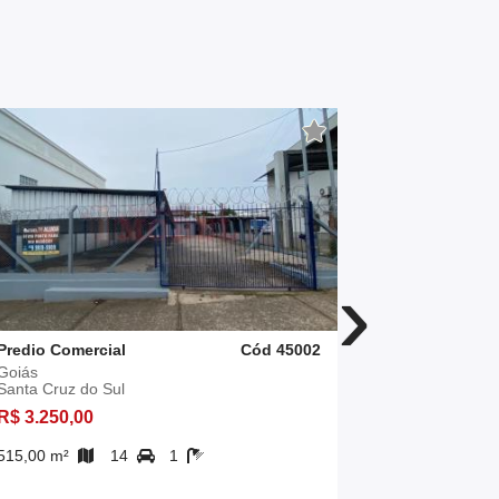
›
Predio Comercial
Cód 45002
Predio Come
Goiás
Linha Joao A
Santa Cruz do Sul
Santa Cruz 
R$ 3.250,00
R$ 3.500,0
515,00 m²
14
1