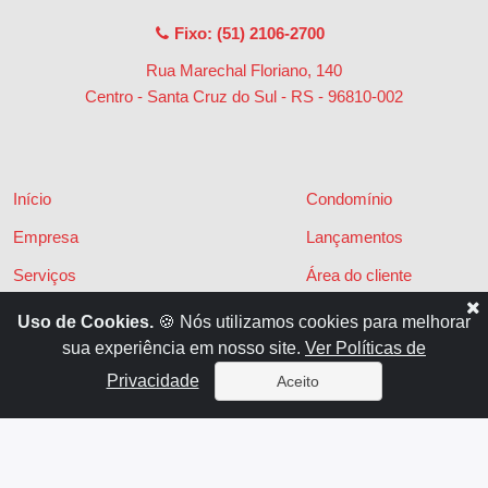
Fixo: (51) 2106-2700
Rua Marechal Floriano, 140
Centro - Santa Cruz do Sul - RS
-
96810-002
Início
Condomínio
Empresa
Lançamentos
Serviços
Área do cliente
Financiamentos
Políticas de privacidade
Uso de Cookies.
🍪 Nós utilizamos cookies para melhorar
sua experiência em nosso site.
Ver Políticas de
Locações
Contato
Privacidade
Aceito
Vendas
x