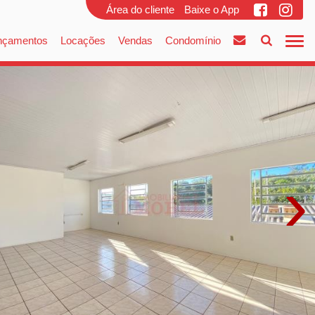
Área do cliente
Baixe o App
nçamentos
Locações
Vendas
Condomínio
›