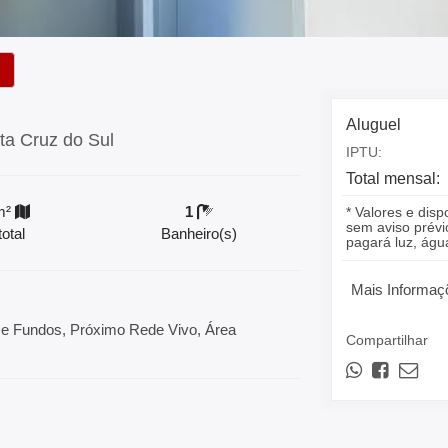
Aluguel
nta Cruz do Sul
IPTU:
Total mensal:
m²
1
* Valores e disp
sem aviso prévio
otal
Banheiro(s)
pagará luz, á
Mais Informaç
 De Fundos, Próximo Rede Vivo, Área
Compartilhar