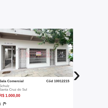
›
Sala Comercial
Cód 10012215
Sala Comerc
Schulz
Centro
Santa Cruz do Sul
Santa Cruz 
R$ 1.000,00
R$ 990,00
1
44,30 m²