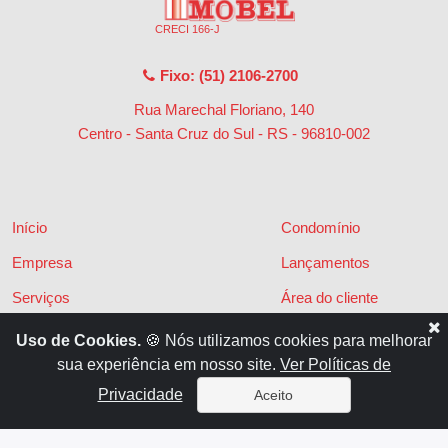
CRECI 166-J
Fixo: (51) 2106-2700
Rua Marechal Floriano, 140
Centro - Santa Cruz do Sul - RS
-
96810-002
Início
Condomínio
Empresa
Lançamentos
Serviços
Área do cliente
Financiamentos
Políticas de privacidade
Uso de Cookies.
🍪 Nós utilizamos cookies para melhorar
sua experiência em nosso site.
Ver Políticas de
Locações
Contato
Privacidade
Aceito
Vendas