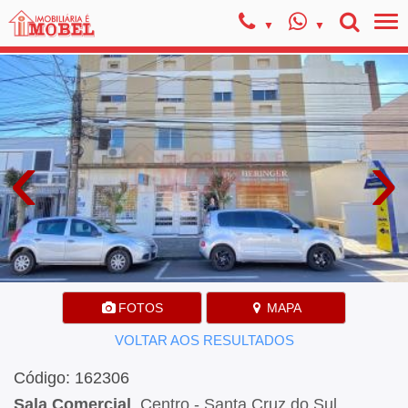
‹
›
FOTOS
MAPA
VOLTAR AOS RESULTADOS
Código: 162306
Sala Comercial
, Centro - Santa Cruz do Sul