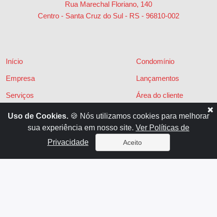
Rua Marechal Floriano, 140
Centro - Santa Cruz do Sul - RS
-
96810-002
Início
Condomínio
Empresa
Lançamentos
Serviços
Área do cliente
Financiamentos
Políticas de privacidade
Uso de Cookies.
🍪 Nós utilizamos cookies para melhorar
sua experiência em nosso site.
Ver Políticas de
Locações
Contato
Privacidade
Aceito
Vendas
x
Sistema para Gestão Imobiliária