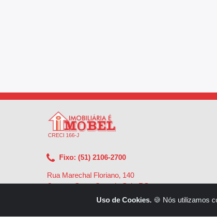
CRECI 166-J
Fixo: (51) 2106-2700
Rua Marechal Floriano, 140
Centro - Santa Cruz do Sul - RS
-
96810-002
Uso de Cookies.
🍪 Nós utilizamos c