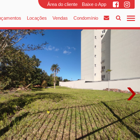
Área do cliente
Baixe o App
nçamentos
Locações
Vendas
Condomínio
›