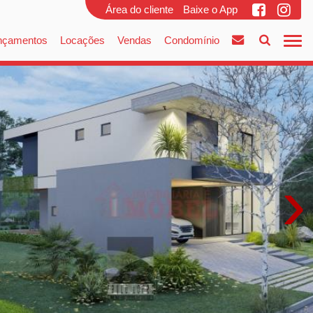
Área do cliente
Baixe o App
nçamentos
Locações
Vendas
Condomínio
›