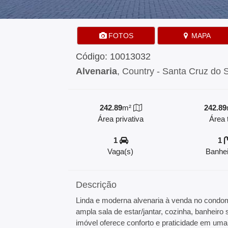
FOTOS
MAPA
Código: 10013032
Alvenaria
, Country - Santa Cruz do 
242.89
m²
242.89
Área privativa
Área t
1
1
Vaga(s)
Banhei
Descrição
Linda e moderna alvenaria à venda no condom
ampla sala de estar/jantar, cozinha, banheiro
imóvel oferece conforto e praticidade em uma