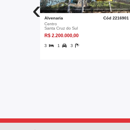
‹
ód 2626701
Alvenaria
Cód 2216901
Centro
Santa Cruz do Sul
R$ 2.200.000,00
3
1
3