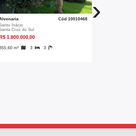
›
Alvenaria
Cód 10010468
Alvenaria
Santo Inácio
Santo Antôn
Santa Cruz do Sul
Santa Cruz 
R$ 1.800.000,00
R$ 1.400.0
355,60 m²
3
3
4
1