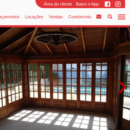
Área do cliente
Baixe o App
nçamentos
Locações
Vendas
Condomínio
›