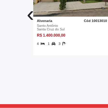
‹
d 10012994
Alvenaria
Cód 10013010
Santo Antônio
Santa Cruz do Sul
R$ 1.400.000,00
4
1
3