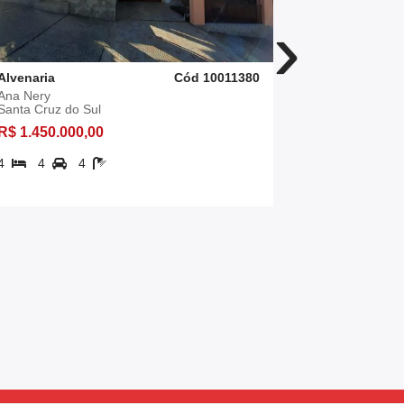
›
Alvenaria
Cód 10011380
Alvenaria
Ana Nery
Country
Santa Cruz do Sul
Santa Cruz 
R$ 1.450.000,00
R$ 1.379.0
4
4
4
236,67 m²