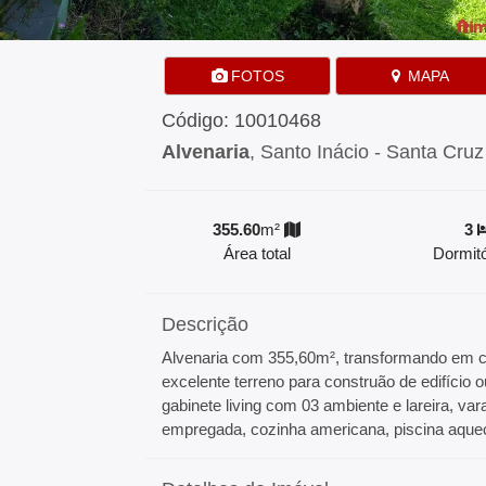
FOTOS
MAPA
Código: 10010468
Alvenaria
, Santo Inácio - Santa Cruz
355.60
m²
3
Área total
Dormitó
Descrição
Alvenaria com 355,60m², transformando em co
excelente terreno para construão de edifício 
gabinete living com 03 ambiente e lareira, va
empregada, cozinha americana, piscina aquec