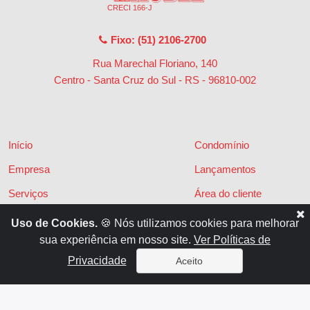
CRECI 166-J
Fixo: (51) 2106-2700
Rua Marechal Floriano, 140
Centro - Santa Cruz do Sul - RS
-
96810-002
Início
Condomínio
Empresa
Lançamentos
Serviços
Área do cliente
Financiamentos
Políticas de privacidade
Uso de Cookies.
🍪 Nós utilizamos cookies para melhorar
sua experiência em nosso site.
Ver Políticas de
Locações
Contato
Privacidade
Aceito
Vendas
x