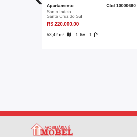
Cód 138801
Apartamento
Cód 10000660
Santo Inácio
Santa Cruz do Sul
R$ 220.000,00
53,42 m²
1
1