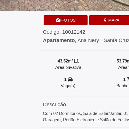
FOTOS
MAPA
Código: 10012142
Apartamento
, Ana Nery - Santa Cru
43.52
m²
53.79
Área privativa
Área t
1
1
Vaga(s)
Banhei
Descrição
Com 02 Dormitórios, Sala de Estar/Jantar, 01
Garagem, Portão Eletrônico e Salão de Fest