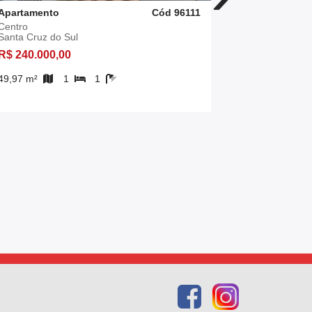
Apartamento
Cód 96111
Apartament
Centro
Schulz
Santa Cruz do Sul
Santa Cruz 
R$ 240.000,00
R$ 230.000
49,97 m²
1
1
2
1