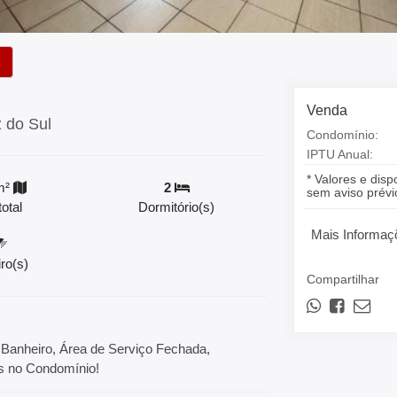
Venda
z do Sul
Condomínio:
IPTU Anual:
* Valores e disp
m²
2
sem aviso prévi
otal
Dormitório(s)
Mais Informaç
ro(s)
Compartilhar
 Banheiro, Área de Serviço Fechada,
as no Condomínio!