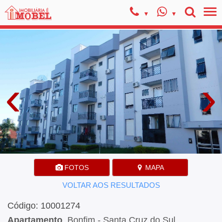
‹
›
FOTOS
MAPA
VOLTAR AOS RESULTADOS
Código: 10001274
Apartamento
, Bonfim - Santa Cruz do Sul