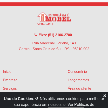
CRECI 166-J
Fixo: (51) 2106-2700
Rua Marechal Floriano, 140
Centro - Santa Cruz do Sul - RS
-
96810-002
Início
Condomínio
Empresa
Lançamentos
Serviços
Área do cliente
Financiamentos
Políticas de privacidade
Uso de Cookies.
🍪 Nós utilizamos cookies para melhorar
sua experiência em nosso site.
Ver Políticas de
Locações
Contato