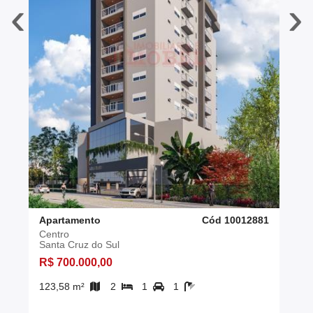
‹
›
Apartamento
Cód 10012881
Centro
Santa Cruz do Sul
R$ 700.000,00
123,58 m²
2
1
1