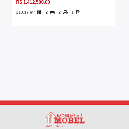
R$ 1.412.500,00
219,17 m²
2
2
1
CRECI 166-J