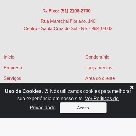
Fixo: (51) 2106-2700
Rua Marechal Floriano, 140
Centro - Santa Cruz do Sul - RS
-
96810-002
Início
Condomínio
Empresa
Lançamentos
Serviços
Área do cliente
Financiamentos
Políticas de privacidade
Uso de Cookies.
🍪 Nós utilizamos cookies para melhorar
sua experiência em nosso site.
Ver Políticas de
Locações
Contato
Privacidade
Aceito
Vendas
x