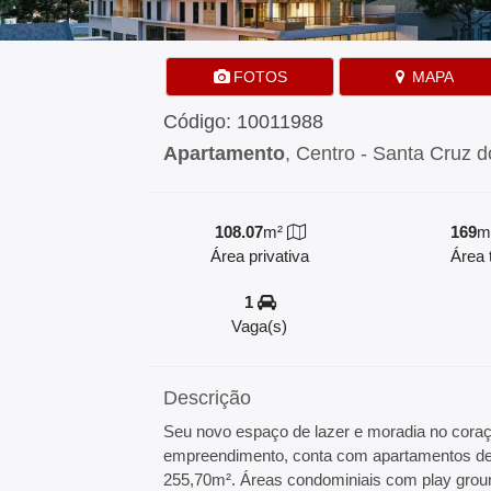
FOTOS
MAPA
Código: 10011988
Apartamento
, Centro - Santa Cruz d
108.07
m²
169
m
Área privativa
Área t
1
Vaga(s)
Descrição
Seu novo espaço de lazer e moradia no coraç
empreendimento, conta com apartamentos de 0
255,70m². Áreas condominiais com play ground