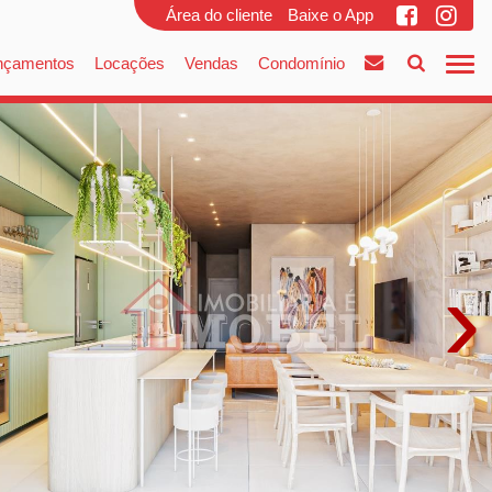
Área do cliente
Baixe o App
nçamentos
Locações
Vendas
Condomínio
›