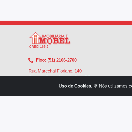
CRECI 166-J
Fixo: (51) 2106-2700
Rua Marechal Floriano, 140
Centro - Santa Cruz do Sul - RS
-
96810-002
Uso de Cookies.
🍪 Nós utilizamos c