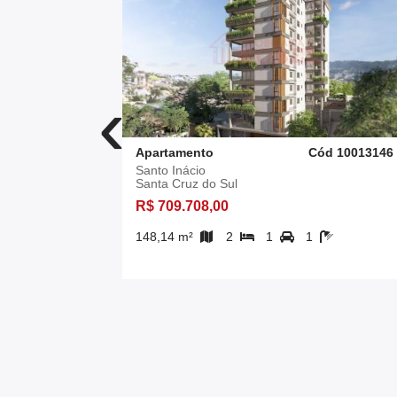
‹
d 10011302
Apartamento
Cód 10013146
Santo Inácio
Santa Cruz do Sul
R$ 709.708,00
148,14 m²
2
1
1