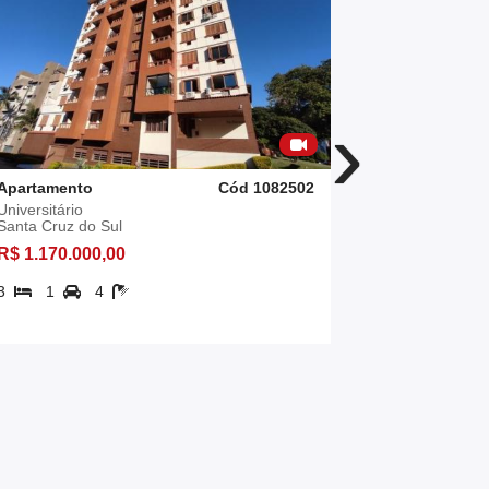
›
Apartamento
Cód 1082502
Apartament
Universitário
Santo Inácio
Santa Cruz do Sul
Santa Cruz 
R$ 1.170.000,00
R$ 1.171.6
3
1
4
206,33 m²