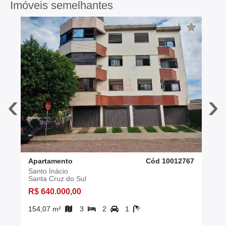
Imóveis semelhantes
‹
›
Apartamento
Cód 10012767
Santo Inácio
Santa Cruz do Sul
R$ 640.000,00
154,07 m²
3
2
1