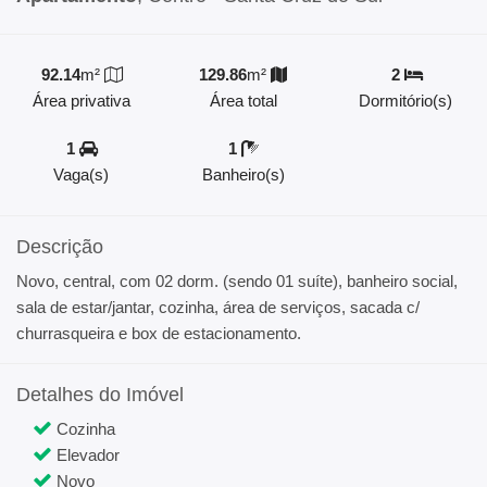
92.14
m²
129.86
m²
2
Área privativa
Área total
Dormitório(s)
1
1
Vaga(s)
Banheiro(s)
Descrição
Novo, central, com 02 dorm. (sendo 01 suíte), banheiro social,
sala de estar/jantar, cozinha, área de serviços, sacada c/
churrasqueira e box de estacionamento.
Detalhes do Imóvel
Cozinha
Elevador
Novo