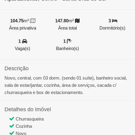
104.75
m²
147.80
m²
3
Área privativa
Área total
Dormitório(s)
1
1
Vaga(s)
Banheiro(s)
Descrição
Novo, central, com 03 dorm. (sendo 01 suíte), banheiro social,
sala de estar/jantar, cozinha, área de serviços, sacada c/
churrasqueira e box de estacionamento.
Detalhes do Imóvel
Churrasqueira
Cozinha
Novo