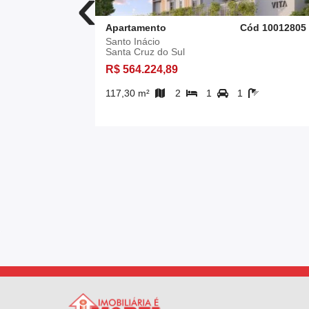
‹
d 10013130
Apartamento
Cód 10012805
Santo Inácio
Santa Cruz do Sul
R$ 564.224,89
117,30 m²
2
1
1