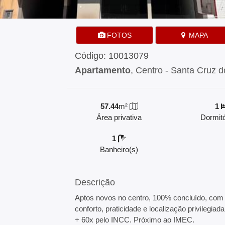
FOTOS
MAPA
Código: 10013079
Apartamento
, Centro - Santa Cruz d
57.44
m²
1
Área privativa
Dormitó
1
Banheiro(s)
Descrição
Aptos novos no centro, 100% concluído, com 
conforto, praticidade e localização privilegia
+ 60x pelo INCC. Próximo ao IMEC.