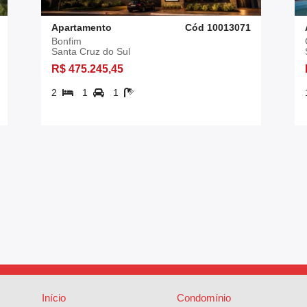
Apartamento
Cód 10013071
Bonfim
Santa Cruz do Sul
R$ 475.245,45
2
1
1
Início
Condomínio