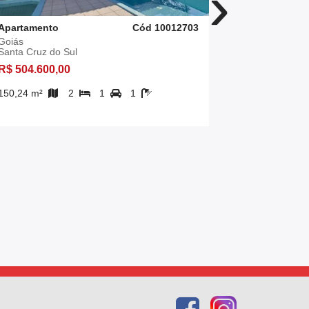
›
Apartamento
Cód 10012703
Apartament
Goiás
Santo Inácio
Santa Cruz do Sul
Santa Cruz 
R$ 504.600,00
R$ 399.000
150,24 m²
2
1
1
3
1