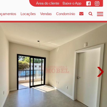
Área do cliente
Baixe o App
nçamentos
Locações
Vendas
Condomínio
›