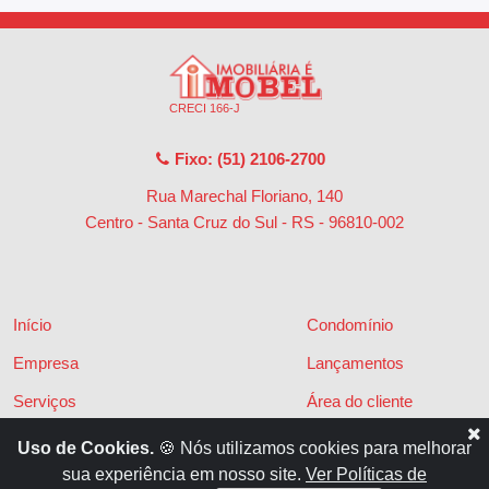
CRECI 166-J
Fixo: (51) 2106-2700
Rua Marechal Floriano, 140
Centro - Santa Cruz do Sul - RS
-
96810-002
Início
Condomínio
Empresa
Lançamentos
Serviços
Área do cliente
Financiamentos
Políticas de privacidade
Uso de Cookies.
🍪 Nós utilizamos cookies para melhorar
sua experiência em nosso site.
Ver Políticas de
Locações
Contato