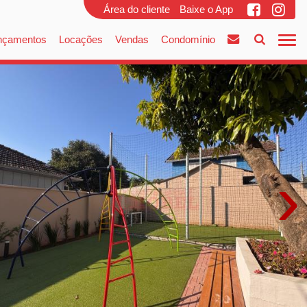
Área do cliente
Baixe o App
nçamentos
Locações
Vendas
Condomínio
›