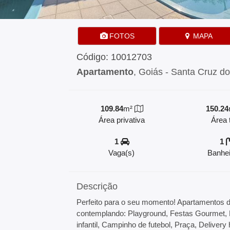
FOTOS
MAPA
Código: 10012703
Apartamento
, Goiás - Santa Cruz do
109.84
m²
150.24
Área privativa
Área t
1
1
Vaga(s)
Banhei
Descrição
Perfeito para o seu momento! Apartamentos d
contemplando: Playground, Festas Gourmet, E
infantil, Campinho de futebol, Praça, Delivery