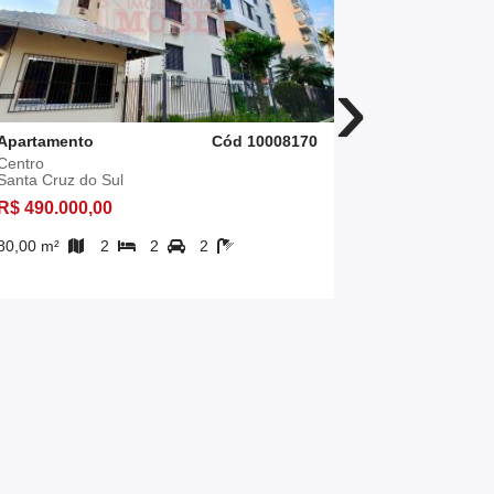
›
Apartamento
Cód 10008170
Apartament
Centro
Universitário
Santa Cruz do Sul
Santa Cruz 
R$ 490.000,00
R$ 535.343
80,00 m²
2
2
2
131,03 m²