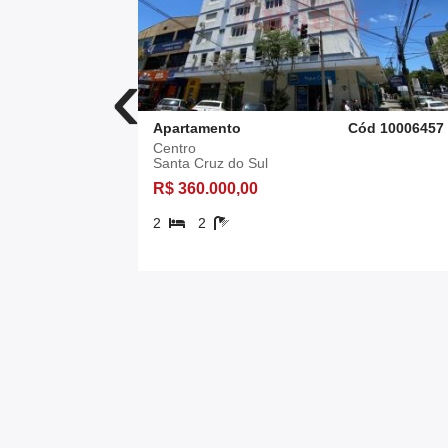
‹
d 10011775
Apartamento
Cód 10006457
Centro
Santa Cruz do Sul
R$ 360.000,00
2
2