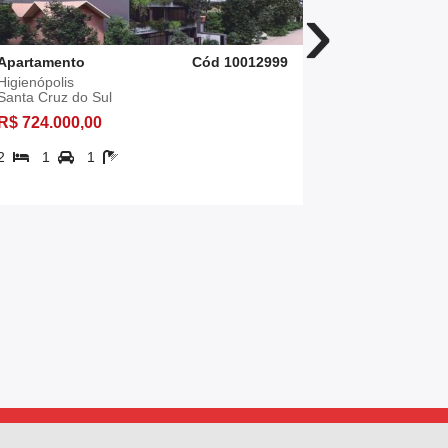
›
Apartamento
Cód 10012999
Apartament
Higienópolis
Centro
Santa Cruz do Sul
Santa Cruz 
R$ 724.000,00
R$ 612.849
2
1
1
2
1