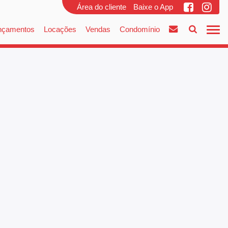
Área do cliente
Baixe o App
nçamentos
Locações
Vendas
Condomínio