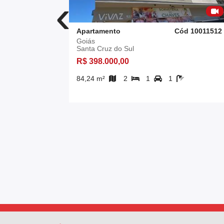
‹
d 10013134
Apartamento
Cód 10011512
Goiás
Santa Cruz do Sul
R$ 398.000,00
84,24 m²
2
1
1