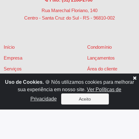
Rua Marechal Floriano, 140
Centro - Santa Cruz do Sul - RS
-
96810-002
Início
Condomínio
Empresa
Lançamentos
Serviços
Área do cliente
Financiamentos
Políticas de privacidade
Uso de Cookies.
🍪 Nós utilizamos cookies para melhorar
sua experiência em nosso site.
Ver Políticas de
Locações
Contato
Privacidade
Aceito
Vendas
x
Sistema para Gestão Imobiliária