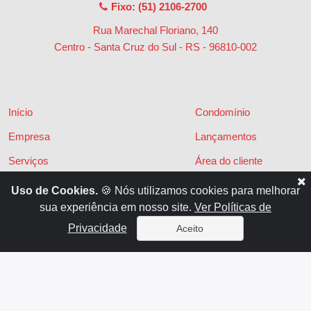
Fixo: (51) 2106-2700
Rua Marechal Floriano, 140
Centro - Santa Cruz do Sul - RS
-
96810-002
Início
Condomínio
Empresa
Lançamentos
Serviços
Área do cliente
Financiamentos
Políticas de privacidade
Uso de Cookies.
🍪 Nós utilizamos cookies para melhorar
sua experiência em nosso site.
Ver Políticas de
Locações
Contato
Privacidade
Aceito
Vendas
x