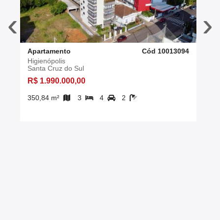
‹
›
Apartamento
Cód 10013094
Higienópolis
Santa Cruz do Sul
R$ 1.990.000,00
350,84 m²
3
4
2