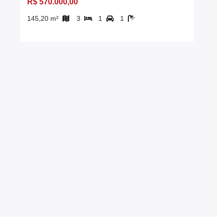
R$ 570.000,00
145,20 m²
3
1
1