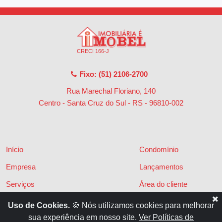
CRECI 166-J
Fixo: (51) 2106-2700
Rua Marechal Floriano, 140
Centro - Santa Cruz do Sul - RS
-
96810-002
Início
Condomínio
Empresa
Lançamentos
Serviços
Área do cliente
Financiamentos
Políticas de privacidade
Uso de Cookies.
🍪 Nós utilizamos cookies para melhorar
sua experiência em nosso site.
Ver Políticas de
Locações
Contato