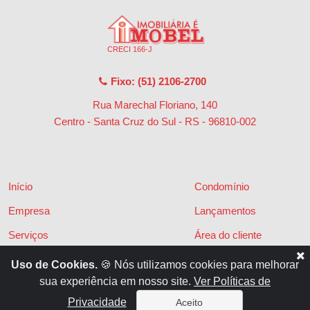
CRECI 166-J
Fixo: (51) 2106-2700
Rua Marechal Floriano, 140
Centro - Santa Cruz do Sul - RS
-
96810-002
Início
Condomínio
Empresa
Lançamentos
Serviços
Área do cliente
Financiamentos
Políticas de privacidade
Uso de Cookies.
🍪 Nós utilizamos cookies para melhorar
sua experiência em nosso site.
Ver Políticas de
Locações
Contato
Privacidade
Aceito
Vendas