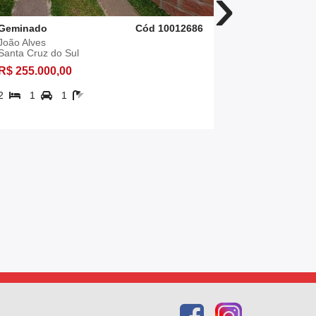
›
Geminado
Cód 10012686
Geminado
João Alves
Arroio Gran
Santa Cruz do Sul
Santa Cruz 
R$ 255.000,00
R$ 289.000
2
1
1
105,29 m²