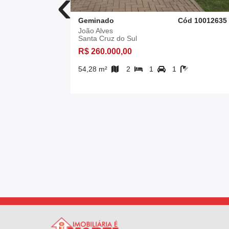
‹
d 10013030
Geminado
Cód 10012635
João Alves
Santa Cruz do Sul
R$ 260.000,00
54,28 m²
2
1
1