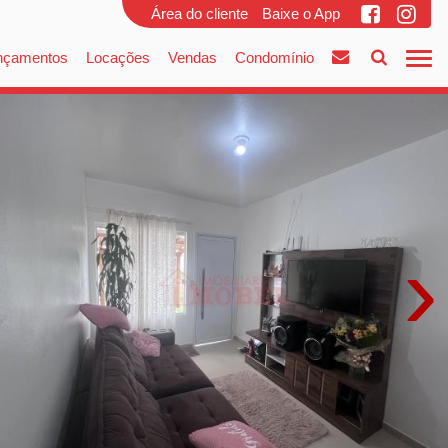
Área do cliente
Baixe o App
nçamentos
Locações
Vendas
Condomínio
›