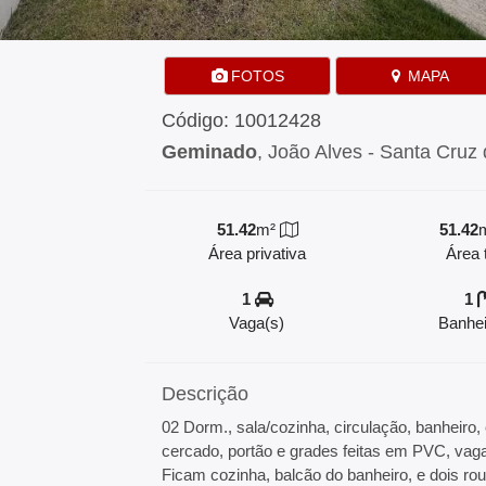
FOTOS
MAPA
Código: 10012428
Geminado
, João Alves - Santa Cruz 
51.42
m²
51.42
Área privativa
Área t
1
1
Vaga(s)
Banhei
Descrição
02 Dorm., sala/cozinha, circulação, banheiro, 
cercado, portão e grades feitas em PVC, va
Ficam cozinha, balcão do banheiro, e dois rou