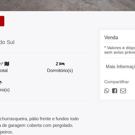
Venda
do Sul
* Valores e disp
sem aviso prévi
m²
2
Mais Informaç
otal
Dormitório(s)
Compartilhar
ro(s)
churrasqueira, pátio frente e fundos todo
ga de garagem coberta com pergolado.
peiros.