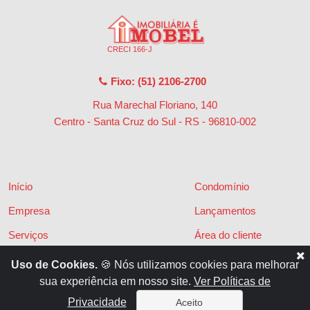
CRECI 166-J
Fixo: (51) 2106-2700
Rua Marechal Floriano, 140
Centro - Santa Cruz do Sul - RS
-
96810-002
Início
Condomínio
Empresa
Lançamentos
Serviços
Área do cliente
Financiamentos
Políticas de privacidade
Uso de Cookies.
🍪 Nós utilizamos cookies para melhorar
sua experiência em nosso site.
Ver Políticas de
Locações
Contato
Privacidade
Aceito
Vendas