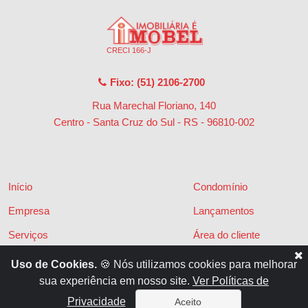
CRECI 166-J
Fixo: (51) 2106-2700
Rua Marechal Floriano, 140
Centro - Santa Cruz do Sul - RS
-
96810-002
Início
Condomínio
Empresa
Lançamentos
Serviços
Área do cliente
Financiamentos
Políticas de privacidade
Uso de Cookies.
🍪 Nós utilizamos cookies para melhorar
sua experiência em nosso site.
Ver Políticas de
Locações
Contato
Privacidade
Aceito
Vendas