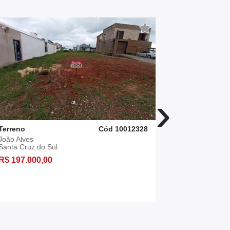
›
Terreno
Cód 10012328
Terreno
João Alves
João Alves
Santa Cruz do Sul
Santa Cruz 
R$ 197.000,00
R$ 174.900