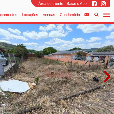
Área do cliente
Baixe o App
nçamentos
Locações
Vendas
Condomínio
›