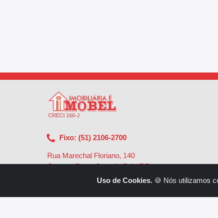
CRECI 166-J
Fixo: (51) 2106-2700
Rua Marechal Floriano, 140
Centro - Santa Cruz do Sul - RS
-
96810-002
Uso de Cookies.
🍪 Nós utilizamos c