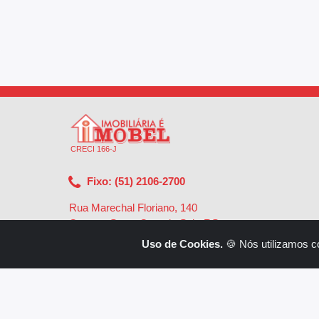
CRECI 166-J
Fixo: (51) 2106-2700
Rua Marechal Floriano, 140
Centro - Santa Cruz do Sul - RS
-
96810-002
Uso de Cookies.
🍪 Nós utilizamos c