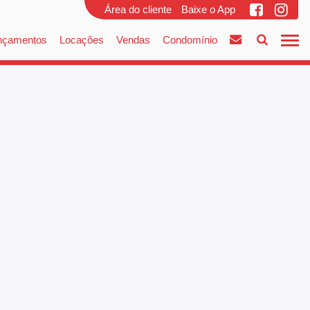
Área do cliente
Baixe o App
nçamentos
Locações
Vendas
Condomínio