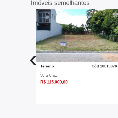
Imóveis semelhantes
‹
d 10011384
Terreno
Cód 10013076
.
Vera Cruz
R$ 115.000,00