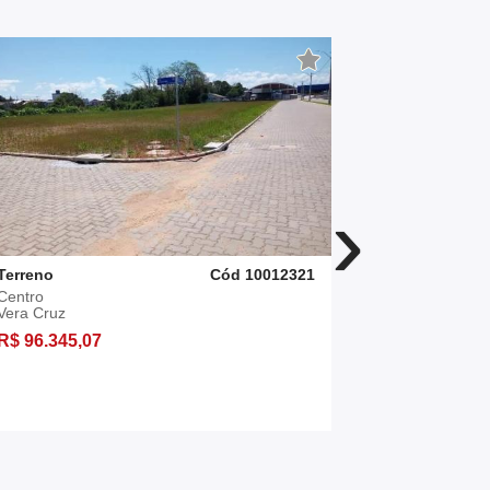
›
Terreno
Cód 10012321
Terreno
Centro
Leopoldina
Vera Cruz
Vera Cruz
R$ 96.345,07
R$ 85.000,