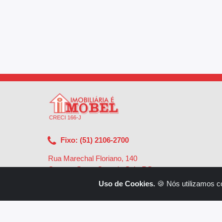
CRECI 166-J
Fixo: (51) 2106-2700
Rua Marechal Floriano, 140
Centro - Santa Cruz do Sul - RS
-
96810-002
Uso de Cookies.
🍪 Nós utilizamos c