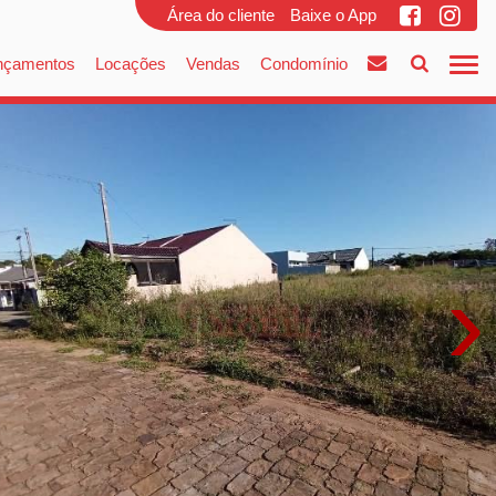
Área do cliente
Baixe o App
nçamentos
Locações
Vendas
Condomínio
›