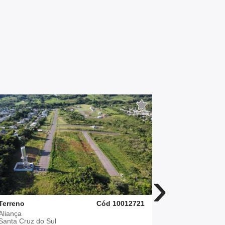
›
Terreno
Cód 10012721
Terreno
Aliança
Linha Santa
Santa Cruz do Sul
Santa Cruz 