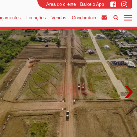
Área do cliente
Baixe o App
nçamentos
Locações
Vendas
Condomínio
›