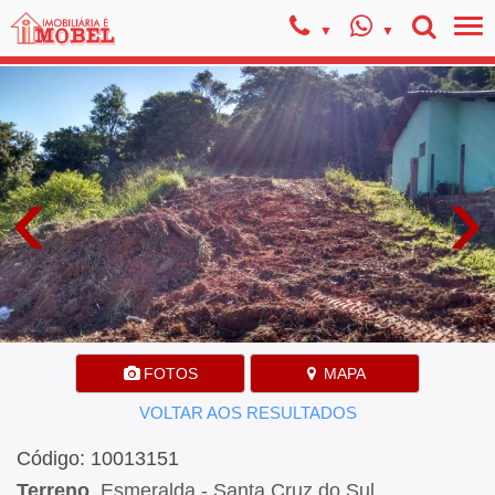
‹
›
FOTOS
MAPA
VOLTAR AOS RESULTADOS
Código: 10013151
Terreno
, Esmeralda - Santa Cruz do Sul